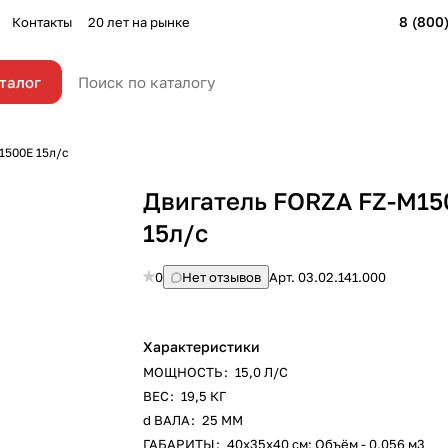
8 (800
Контакты
20 лет на рынке
талог
1500E 15л/с
Двигатель FORZA FZ-M15
15л/с
0
Нет отзывов
Арт.
03.02.141.000
Характеристики
МОЩНОСТЬ
:
15,0 Л/С
ВЕС
:
19,5 КГ
d ВАЛА
:
25 ММ
ГАБАРИТЫ
:
40х35х40 см; Объём - 0,056 м3