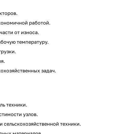
кторов.
кономичной работой.
асти от износа.
бочую температуру.
грузки.
я.
охозяйственных задач.
ль техники.
стимости узлов.
и сельскохозяйственной техники.
дных материалов.