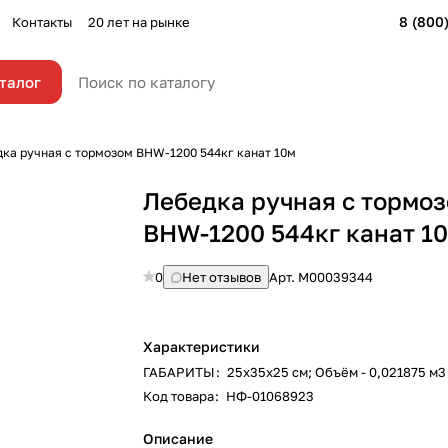
8 (800
Контакты
20 лет на рынке
талог
ка ручная с тормозом BHW-1200 544кг канат 10м
Лебедка ручная с тормо
BHW-1200 544кг канат 1
0
Нет отзывов
Арт.
М00039344
Характеристики
ГАБАРИТЫ
:
25х35х25 см; Объём - 0,021875 м3
Код товара
:
НФ-01068923
Описание