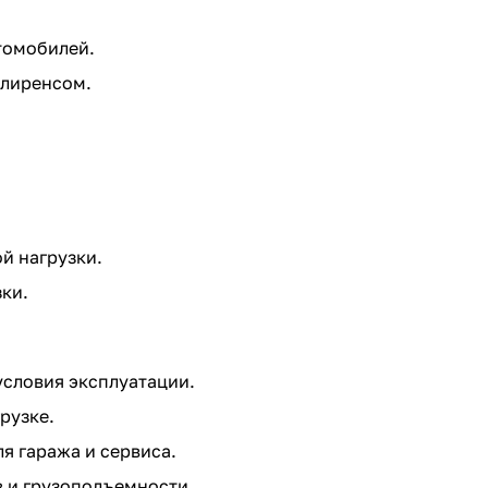
томобилей.
клиренсом.
й нагрузки.
ки.
условия эксплуатации.
рузке.
 гаража и сервиса.
 и грузоподъемности.