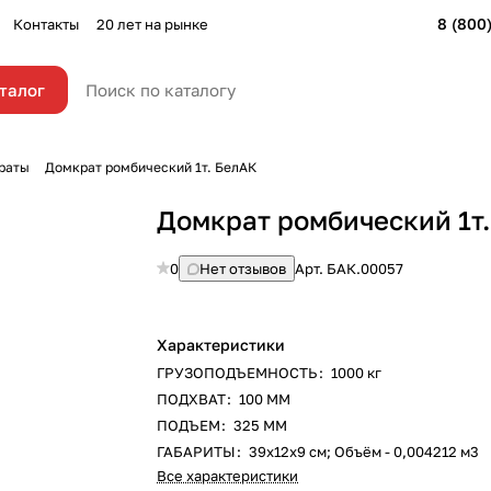
8 (800
Контакты
20 лет на рынке
талог
раты
Домкрат ромбический 1т. БелАК
Домкрат ромбический 1т
0
Нет отзывов
Арт.
БАК.00057
Характеристики
ГРУЗОПОДЪЕМНОСТЬ
:
1000 кг
ПОДХВАТ
:
100 ММ
ПОДЪЕМ
:
325 ММ
ГАБАРИТЫ
:
39х12х9 см; Объём - 0,004212 м3
Все характеристики