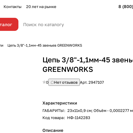
8 (800
Контакты
20 лет на рынке
талог
пи
Цепь 3/8"-1,1мм-45 звеньев GREENWORKS
Цепь 3/8"-1,1мм-45 звен
GREENWORKS
0
Нет отзывов
Арт.
2947107
Характеристики
ГАБАРИТЫ
:
23х11х0,9 см; Объём - 0,0002277 
Код товара
:
НФ-1142283
Описание