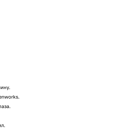
ину.
enworks.
паза.
л.