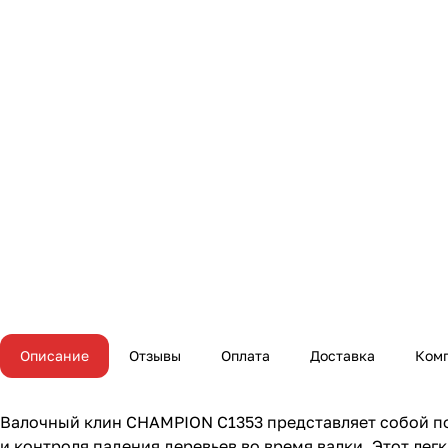
Описание
Отзывы
Оплата
Доставка
Ком
Валочный клин CHAMPION C1353 представляет собой п
и контроля падения деревьев во время валки. Этот лег