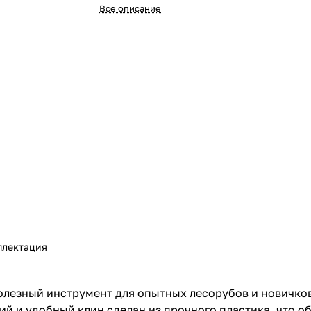
Все описание
плектация
олезный инструмент для опытных лесорубов и новичко
кий и удобный клин сделан из прочного пластика, что о