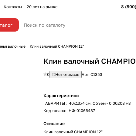
8 (800
Контакты
20 лет на рынке
талог
инья валочные
Клин валочный CHAMPION 12"
Клин валочный CHAMPIO
0
Нет отзывов
Арт.
С1353
Характеристики
ГАБАРИТЫ
:
40х13х4 см; Объём - 0,00208 м3
Код товара
:
НФ-01065487
Описание
Клин валочный CHAMPION 12"