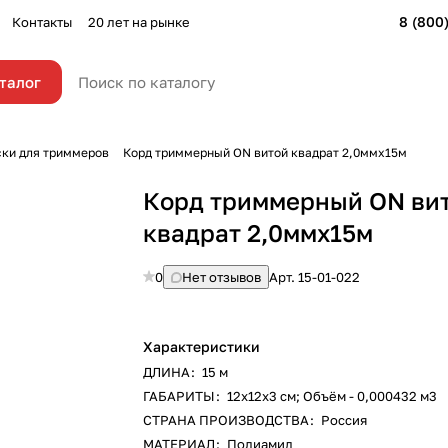
8 (800
Контакты
20 лет на рынке
талог
ки для триммеров
Корд триммерный ON витой квадрат 2,0ммх15м
Корд триммерный ON ви
квадрат 2,0ммх15м
0
Нет отзывов
Арт.
15-01-022
Характеристики
ДЛИНА
:
15 м
ГАБАРИТЫ
:
12х12х3 см; Объём - 0,000432 м3
СТРАНА ПРОИЗВОДСТВА
:
Россия
МАТЕРИАЛ
:
Полиамид