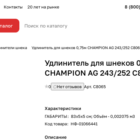
8 (800
Контакты
20 лет на рынке
талог
инители шнека
Удлинитель для шнеков 0,75м CHAMPION AG 243/252 С806
Удлинитель для шнеков 
CHAMPION AG 243/252 С
0
Нет отзывов
Арт.
С8065
Характеристики
ГАБАРИТЫ
:
83х5х5 см; Объём - 0,002075 м3
Код товара
:
НФ-01066441
Описание