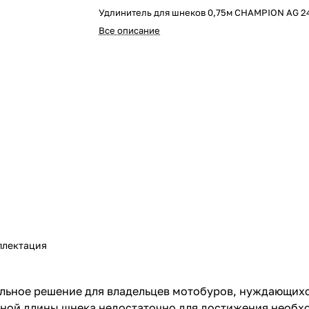
Удлинитель для шнеков 0,75м CHAMPION AG 2
Все описание
плектация
льное решение для владельцев мотобуров, нуждающихс
тной длины шнека недостаточно для достижения необх