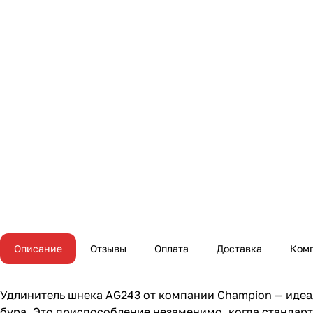
Описание
Отзывы
Оплата
Доставка
Ком
Удлинитель шнека AG243 от компании Champion — идеа
бура. Это приспособление незаменимо, когда стандар