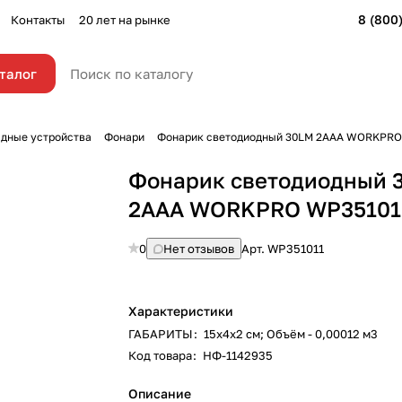
8 (800
Контакты
20 лет на рынке
талог
ядные устройства
Фонари
Фонарик светодиодный 30LM 2ААА WORKPRO
Фонарик светодиодный 
2ААА WORKPRO WP35101
0
Нет отзывов
Арт.
WP351011
Характеристики
ГАБАРИТЫ
:
15х4х2 см; Объём - 0,00012 м3
Код товара
:
НФ-1142935
Описание