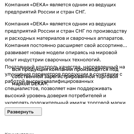
Компания «DEKA» является одним из ведущих
предприятий России и стран СНГ.
Компания «DEKA» является одним из ведущих
предприятий России и стран СНГ по производству
и расходных материалов и сварочных аппаратов.
Компания постоянно расширяет свой ассортимент,
развивает новые модели опираясь на мировой
опыт индустрии сварочных технологий.
Постоянный контроль качества, направленный на
Вся продукция компании производится под
улучшение параметров продукции в сочетании с
собственной зарегистрированной торговой
работой высококвалифицированных
маркой DEKA®.
специалистов, позволяет нам поддерживать
высокий уровень доверия потребителей и
укреплять положительный имидж торговой марки
DEKA®.