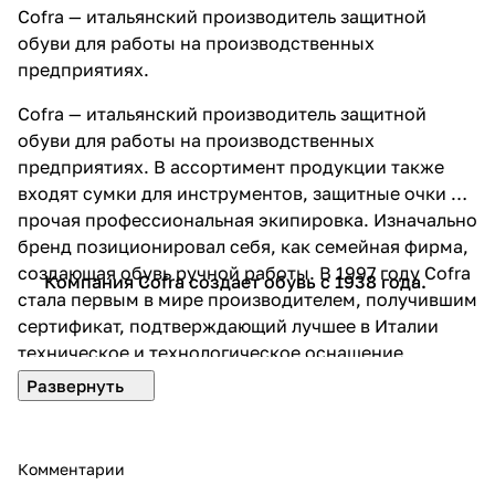
Cofra — итальянский производитель защитной
обуви для работы на производственных
предприятиях.
Cofra — итальянский производитель защитной
обуви для работы на производственных
предприятиях. В ассортимент продукции также
входят сумки для инструментов, защитные очки и
прочая профессиональная экипировка. Изначально
бренд позиционировал себя, как семейная фирма,
создающая обувь ручной работы. В 1997 году Cofra
Компания Cofra создает обувь с 1938 года.
стала первым в мире производителем, получившим
сертификат, подтверждающий лучшее в Италии
техническое и технологическое оснащение
компании.
Комментарии