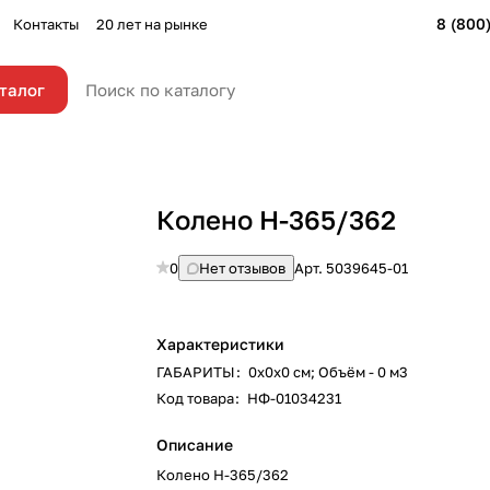
8 (800
Контакты
20 лет на рынке
талог
Колено Н-365/362
0
Нет отзывов
Арт.
5039645-01
Характеристики
ГАБАРИТЫ
:
0х0х0 см; Объём - 0 м3
Код товара
:
НФ-01034231
Описание
Колено Н-365/362