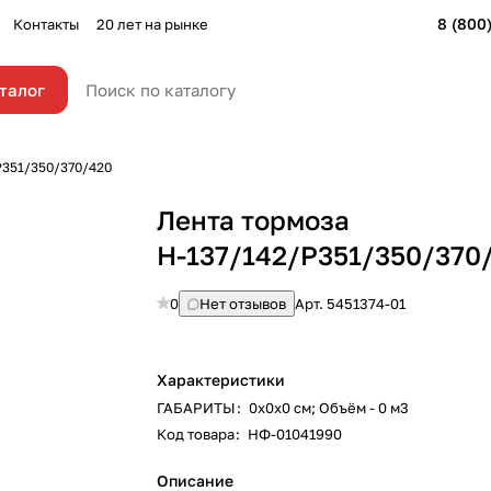
8 (800
Контакты
20 лет на рынке
талог
P351/350/370/420
Лента тормоза
Н-137/142/P351/350/370
0
Нет отзывов
Арт.
5451374-01
Характеристики
ГАБАРИТЫ
:
0х0х0 см; Объём - 0 м3
Код товара
:
НФ-01041990
Описание