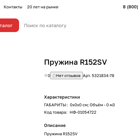
8 (800
Контакты
20 лет на рынке
талог
Пружина R152SV
0
Нет отзывов
Арт.
5321834-78
Характеристики
ГАБАРИТЫ
:
0х0х0 см; Объём - 0 м3
Код товара
:
НФ-01054722
Описание
Пружина R152SV