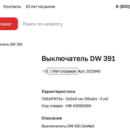
8 (800
Контакты
20 лет на рынке
талог
тель DW 391
Выключатель DW 391
0
Нет отзывов
Арт.
322840
Характеристики
ГАБАРИТЫ
:
0х0х0 см; Объём - 0 м3
Код товара
:
НФ-01066266
Описание
Выключатель DW 391 DeWalt