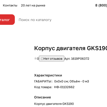
8 (800
Контакты
20 лет на рынке
талог
Корпус двигателя GKS19
0
Нет отзывов
Арт.
1619P06372
Характеристики
ГАБАРИТЫ
:
0х0х0 см; Объём - 0 м3
Код товара
:
НФ-01132662
Описание
Корпус двигателя GKS190