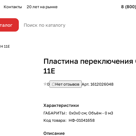
8 (800
Контакты
20 лет на рынке
талог
H 11E
Пластина переключения
11E
0
Нет отзывов
Арт.
1612026048
Характеристики
ГАБАРИТЫ
:
0х0х0 см; Объём - 0 м3
Код товара
:
НФ-01041658
Описание