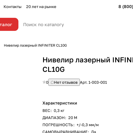
8 (800
Контакты
20 лет на рынке
талог
Нивелир лазерный INFINITER CL10G
Нивелир лазерный INFIN
CL10G
0
Нет отзывов
Арт.
1-003-001
Характеристики
ВЕС
:
0,3 кг
ДИАПАЗОН
:
20 М
ПОГРЕШНОСТЬ
:
+/-0,3 мм/м
САМОВЫРАВНИВАНИЕ
:
Да