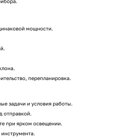
рибора.
одинаковой мощности.
й.
клона.
оительство, перепланировка.
ые задачи и условия работы.
д отправкой.
те при ярком освещении.
 инструмента.