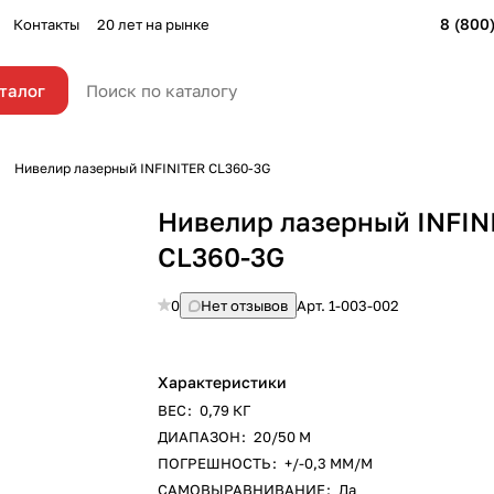
8 (800
Контакты
20 лет на рынке
талог
Нивелир лазерный INFINITER CL360-3G
Нивелир лазерный INFIN
CL360-3G
0
Нет отзывов
Арт.
1-003-002
Характеристики
ВЕС
:
0,79 КГ
ДИАПАЗОН
:
20/50 М
ПОГРЕШНОСТЬ
:
+/-0,3 ММ/М
САМОВЫРАВНИВАНИЕ
:
Да