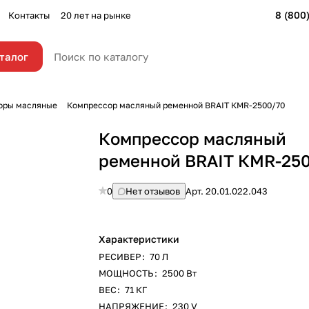
8 (800
Контакты
20 лет на рынке
талог
оры масляные
Компрессор масляный ременной BRAIT КМR-2500/70
Компрессор масляный
ременной BRAIT КМR-25
0
Нет отзывов
Арт.
20.01.022.043
Характеристики
РЕСИВЕР
:
70 Л
МОЩНОСТЬ
:
2500 Вт
ВЕС
:
71 КГ
НАПРЯЖЕНИЕ
:
230 V