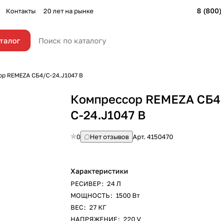
8 (800
Контакты
20 лет на рынке
талог
р REMEZA СБ4/С-24.J1047 B
Компрессор REMEZA СБ4
С-24.J1047 B
0
Нет отзывов
Арт.
4150470
Характеристики
РЕСИВЕР
:
24 Л
МОЩНОСТЬ
:
1500 Вт
ВЕС
:
27 КГ
НАПРЯЖЕНИЕ
:
220 V