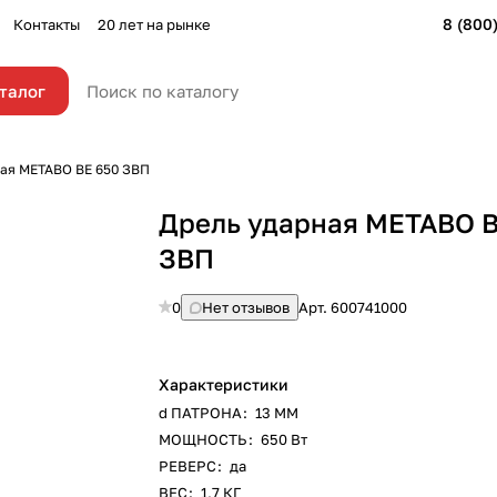
8 (800
Контакты
20 лет на рынке
талог
ная METABO BE 650 ЗВП
Дрель ударная METABO B
ЗВП
0
Нет отзывов
Арт.
600741000
Характеристики
d ПАТРОНА
:
13 ММ
МОЩНОСТЬ
:
650 Вт
РЕВЕРС
:
да
ВЕС
:
1,7 КГ