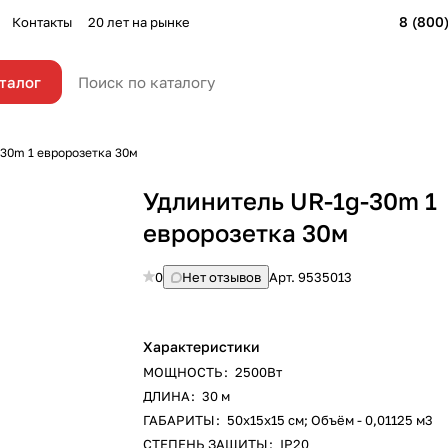
8 (800
Контакты
20 лет на рынке
талог
-30m 1 евророзетка 30м
Удлинитель UR-1g-30m 1
евророзетка 30м
0
Нет отзывов
Арт.
9535013
Характеристики
МОЩНОСТЬ
:
2500Вт
ДЛИНА
:
30 м
ГАБАРИТЫ
:
50х15х15 см; Объём - 0,01125 м3
СТЕПЕНЬ ЗАЩИТЫ
:
IP20