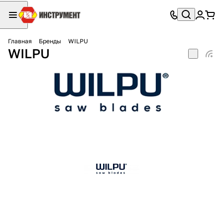
Главная
Бренды
WILPU
WILPU