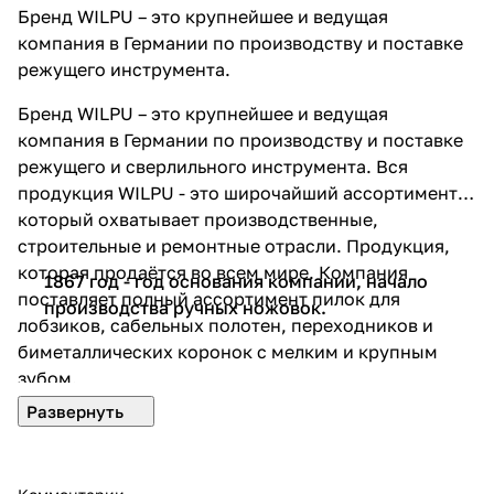
Бренд WILPU – это крупнейшее и ведущая
компания в Германии по производству и поставке
режущего инструмента.
Бренд WILPU – это крупнейшее и ведущая
компания в Германии по производству и поставке
режущего и сверлильного инструмента. Вся
продукция WILPU - это широчайший ассортимент
который охватывает производственные,
строительные и ремонтные отрасли. Продукция,
которая продаётся во всем мире. Компания
1867 год - год основания компании, начало
поставляет полный ассортимент пилок для
производства ручных ножовок.
лобзиков, сабельных полотен, переходников и
биметаллических коронок с мелким и крупным
зубом.