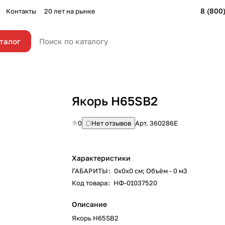
8 (800
Контакты
20 лет на рынке
талог
Якорь H65SB2
0
Нет отзывов
Арт.
360286E
Характеристики
ГАБАРИТЫ
:
0х0х0 см; Объём - 0 м3
Код товара
:
НФ-01037520
Описание
Якорь H65SB2