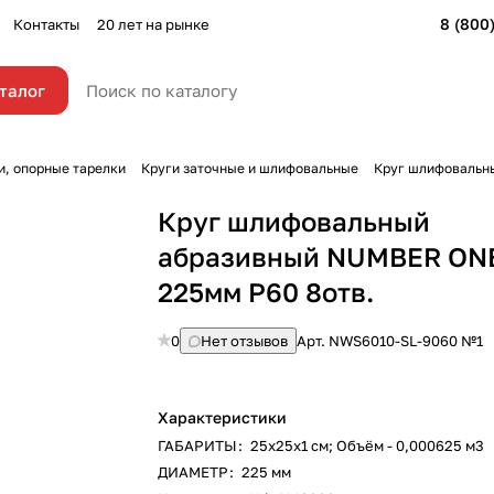
8 (800
Контакты
20 лет на рынке
талог
и, опорные тарелки
Круги заточные и шлифовальные
Круг шлифовальны
Круг шлифовальный
абразивный NUMBER ON
225мм Р60 8отв.
0
Нет отзывов
Арт.
NWS6010-SL-9060 №1
Характеристики
ГАБАРИТЫ
:
25х25х1 см; Объём - 0,000625 м3
ДИАМЕТР
:
225 мм