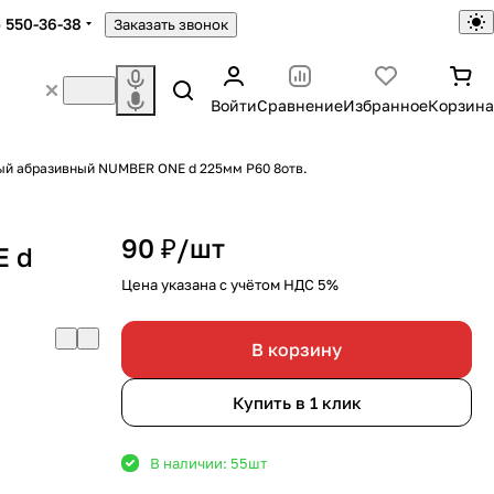
) 550-36-38
Заказать звонок
Войти
Сравнение
Избранное
Корзина
й абразивный NUMBER ONE d 225мм Р60 8отв.
90 ₽/
шт
E d
Цена указана с учётом НДС 5%
В корзину
Купить в 1 клик
В наличии: 55
шт