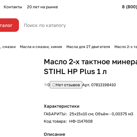
8 (800
Контакты
20 лет на рынке
талог
, смазки
Масла и смазки, химия
Масла для 2Т двигателя
Масло 2-х т
Масло 2-х тактное минер
STIHL HP Plus 1 л
0
Нет отзывов
Арт.
07813198410
Характеристики
ГАБАРИТЫ
:
25х15х10 см; Объём - 0,00375 м3
Код товара
:
НФ-1147608
Описание